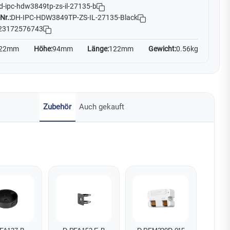
d-ipc-hdw3849tp-zs-il-27135-b
Nr.:
DH-IPC-HDW3849TP-ZS-IL-27135-Black
23172576743
22mm
Höhe:
94mm
Länge:
122mm
Gewicht:
0.56kg
Zubehör
Auch gekauft