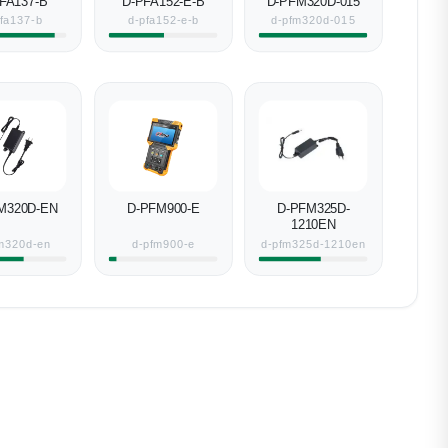
FA137-B
D-PFA152-E-B
D-PFM320D-015
pfa137-b
d-pfa152-e-b
d-pfm320d-015
M320D-EN
D-PFM900-E
D-PFM325D-
1210EN
m320d-en
d-pfm900-e
d-pfm325d-1210en