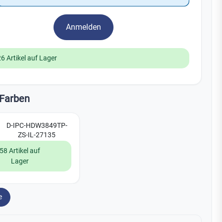
Watchman
Yale
Anmelden
No Climb
Zenner
19
26 Artikel auf Lager
Farben
D-IPC-HDW3849TP-
ZS-IL-27135
58 Artikel auf
Lager
e