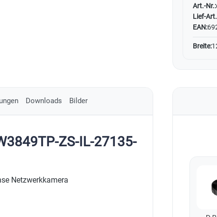
Art.-Nr.:
Lief-Art.
EAN:
69
Breite:
1
ungen
Downloads
Bilder
DW3849TP-ZS-IL-27135-
ense Netzwerkkamera