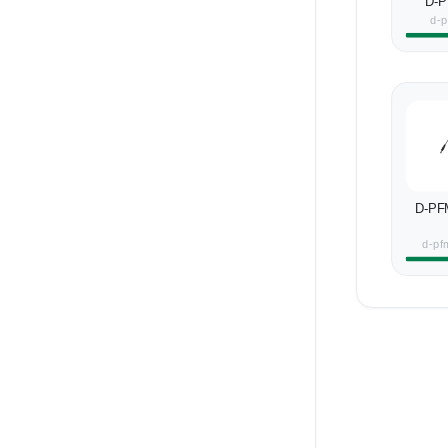
D-P
d-
D-PF
d-pf