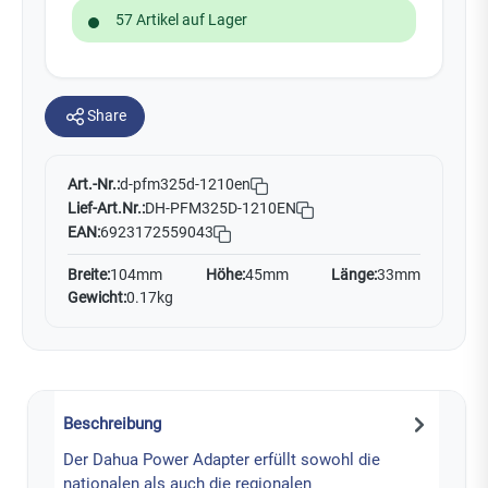
57 Artikel auf Lager
Share
Art.-Nr.:
d-pfm325d-1210en
Lief-Art.Nr.:
DH-PFM325D-1210EN
EAN:
6923172559043
Breite:
104mm
Höhe:
45mm
Länge:
33mm
Gewicht:
0.17kg
Beschreibung
Der Dahua Power Adapter erfüllt sowohl die
nationalen als auch die regionalen