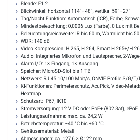
Blende: F1.2
Blickwinkel: horizontal 114°–48°, vertikal 59°–27°
Tag/Nacht-Funktion: Automatisch (ICR), Farbe, Schwa
Mindestbeleuchtung: 0,0006 Lux (Farbe), 0 Lux mit B
Beleuchtungsreichweite: IR bis 60 m, Warmlicht bis 5
WDR: 140 dB
Video-Kompression: H.265, H.264, Smart H.265+/H.26
Audio: Integriertes Mikrofon und Lautsprecher, 2-Wege
Alarm I/O: 1× Eingang, 1× Ausgang
Speicher: MicroSD-Slot bis 1 TB
Netzwerk: RJ-45 10/100 Mbit/s, ONVIF Profile S/G/T
KI-Funktionen: Perimeterschutz, AcuPick, Video-Metad
Heatmap
Schutzart: IP67, IK10
Stromversorgung: 12 V DC oder PoE+ (802.3at), ePoE
Leistungsaufnahme: max. ca. 24,2 W
Betriebstemperatur: −40 °C bis +60 °C
Gehäusematerial: Metall
Abmessungen: ca. 127,6 × Ø122 mm