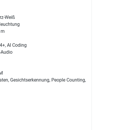
d-
rz-Weiß
eleuchtung
0 m
4+, AI Coding
-Audio
D-P
d-p
/M
aten, Gesichtserkennung, People Counting,