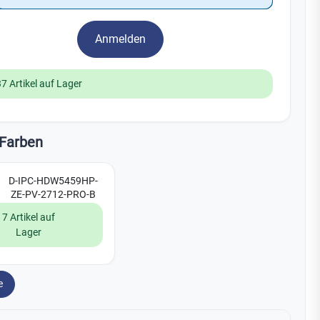
Watchman
Yale
Anmelden
No Climb
Zenner
19
37 Artikel auf Lager
Farben
D-IPC-HDW5459HP-
ZE-PV-2712-PRO-B
7 Artikel auf
Lager
e