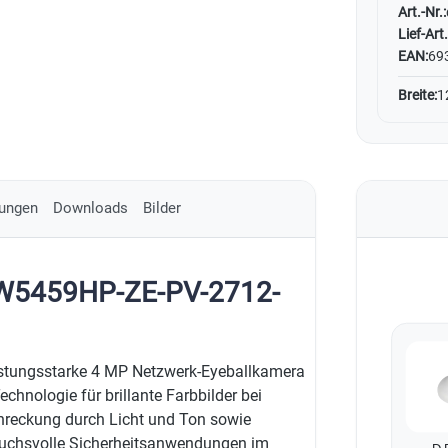
Art.-Nr.:
Lief-Art.
EAN:
69
Breite:
1
ungen
Downloads
Bilder
DW5459HP-ZE-PV-2712-
stungsstarke 4 MP Netzwerk-Eyeballkamera
hnologie für brillante Farbbilder bei
chreckung durch Licht und Ton sowie
pruchsvolle Sicherheitsanwendungen im