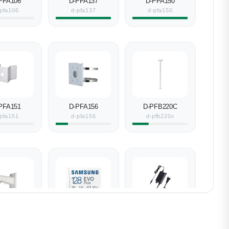
PFA106
D-PFA137
D-PFA150
pfa106
d-pfa137
d-pfa150
PFA151
D-PFA156
D-PFB220C
pfa151
d-pfa156
d-pfb220c
PFB305W
Samsung SD-
D-PFM320D-EN
Karte