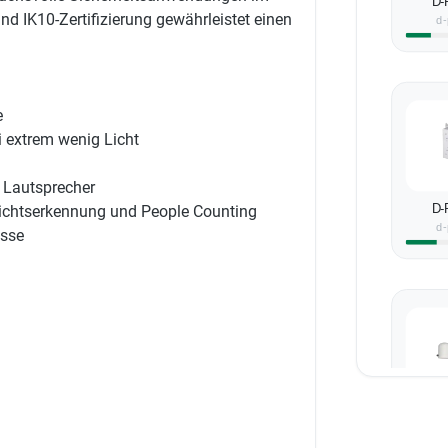
D-
d IK10-Zertifizierung gewährleistet einen
d-
e
 extrem wenig Licht
 Lautsprecher
D-
sichtserkennung und People Counting
d-
asse
D-