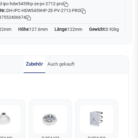
d-ipc-hdw5459hp-ze-pv-2712-pro
Nr.:
DH-IPC-HDW5459HP-ZE-PV-2712-PRO
37552406674
22mm
Höhe:
127.6mm
Länge:
122mm
Gewicht:
0.92kg
Zubehör
Auch gekauft