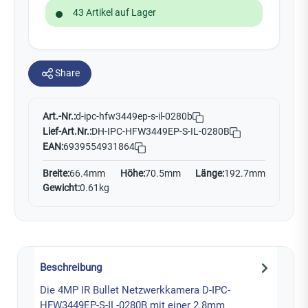
43 Artikel auf Lager
Share
Art.-Nr.:
d-ipc-hfw3449ep-s-il-0280b
Lief-Art.Nr.:
DH-IPC-HFW3449EP-S-IL-0280B
EAN:
6939554931864
Breite:
66.4mm
Höhe:
70.5mm
Länge:
192.7mm
Gewicht:
0.61kg
Beschreibung
Die 4MP IR Bullet Netzwerkkamera D-IPC-
HFW3449EP-S-IL-0280B mit einer 2.8mm