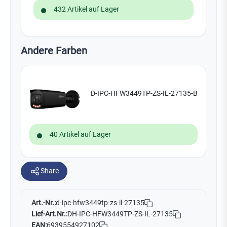
432 Artikel auf Lager
Andere Farben
D-IPC-HFW3449TP-ZS-IL-27135-B
40 Artikel auf Lager
Share
Art.-Nr.:
d-ipc-hfw3449tp-zs-il-27135
Lief-Art.Nr.:
DH-IPC-HFW3449TP-ZS-IL-27135
EAN:
6939554927102