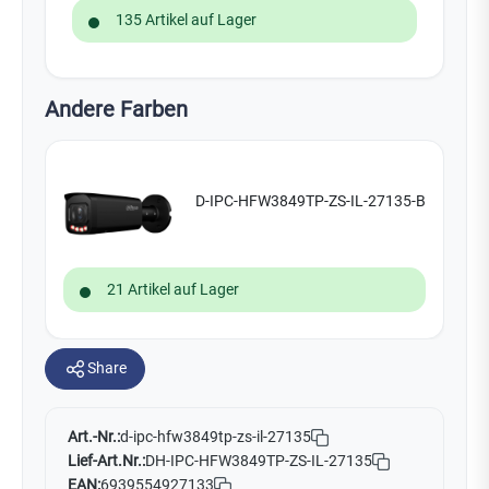
135 Artikel auf Lager
Andere Farben
D-IPC-HFW3849TP-ZS-IL-27135-B
21 Artikel auf Lager
Share
Art.-Nr.:
d-ipc-hfw3849tp-zs-il-27135
Lief-Art.Nr.:
DH-IPC-HFW3849TP-ZS-IL-27135
EAN:
6939554927133