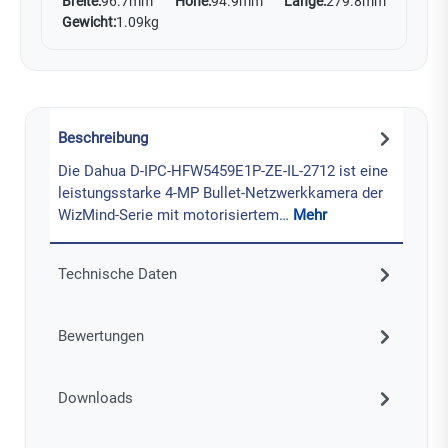
Breite:
96.7mm
Höhe:
94.9mm
Länge:
279.8mm
Gewicht:
1.09kg
Beschreibung
Die Dahua D-IPC-HFW5459E1P-ZE-IL-2712 ist eine
leistungsstarke 4-MP Bullet-Netzwerkkamera der
WizMind-Serie mit motorisiertem…
Mehr
Technische Daten
Bewertungen
Downloads