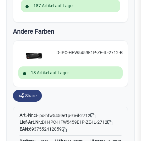
187 Artikel auf Lager
Andere Farben
D-IPC-HFW5459E1P-ZE-IL-2712-B
18 Artikel auf Lager
Share
Art.-Nr.:
d-ipc-hfw5459e1p-ze-il-2712
Lief-Art.Nr.:
DH-IPC-HFW5459E1P-ZE-IL-2712
EAN:
6937552412859