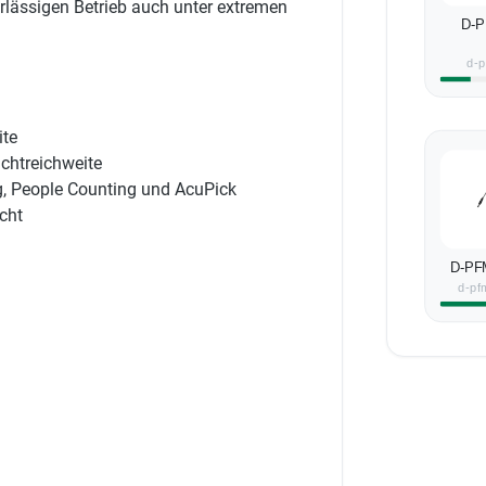
rlässigen Betrieb auch unter extremen
D-P
d-
ite
ichtreichweite
g, People Counting und AcuPick
cht
D-PF
d-pf