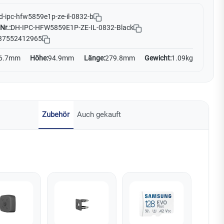
d-ipc-hfw5859e1p-ze-il-0832-b
Nr.:
DH-IPC-HFW5859E1P-ZE-IL-0832-Black
37552412965
6.7mm
Höhe:
94.9mm
Länge:
279.8mm
Gewicht:
1.09kg
Zubehör
Auch gekauft