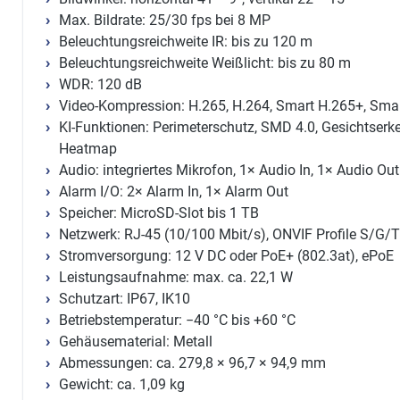
Max. Bildrate: 25/30 fps bei 8 MP
Beleuchtungsreichweite IR: bis zu 120 m
Beleuchtungsreichweite Weißlicht: bis zu 80 m
WDR: 120 dB
Video-Kompression: H.265, H.264, Smart H.265+, Sma
KI-Funktionen: Perimeterschutz, SMD 4.0, Gesichtserk
Heatmap
Audio: integriertes Mikrofon, 1× Audio In, 1× Audio Out
Alarm I/O: 2× Alarm In, 1× Alarm Out
Speicher: MicroSD-Slot bis 1 TB
Netzwerk: RJ-45 (10/100 Mbit/s), ONVIF Profile S/G/
Stromversorgung: 12 V DC oder PoE+ (802.3at), ePoE
Leistungsaufnahme: max. ca. 22,1 W
Schutzart: IP67, IK10
Betriebstemperatur: −40 °C bis +60 °C
Gehäusematerial: Metall
Abmessungen: ca. 279,8 × 96,7 × 94,9 mm
Gewicht: ca. 1,09 kg