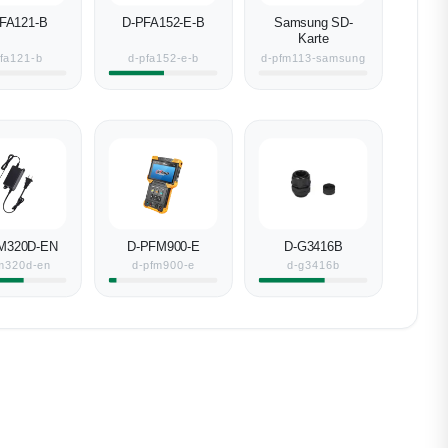
FA121-B
D-PFA152-E-B
Samsung SD-
Karte
pfa121-b
d-pfa152-e-b
d-pfm113-samsung
M320D-EN
D-PFM900-E
D-G3416B
m320d-en
d-pfm900-e
d-g3416b