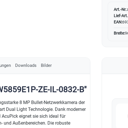
Art.-Nr.:
Lief-Art.
EAN:
69
Breite:
9
ungen
Downloads
Bilder
W5859E1P-ZE-IL-0832-B"
ngsstarke 8 MP Bullet-Netzwerkkamera der
art Dual Light Technologie. Dank moderner
AcuPick eignet sie sich ideal für
n- und Außenbereichen. Die robuste