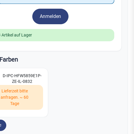
Watchman
Yale
Anmelden
No Climb
Zenner
19
 Artikel auf Lager
Farben
D-IPC-HFW5859E1P-
ZE-IL-0832
Lieferzeit bitte
anfragen. ~ 60
Tage
e