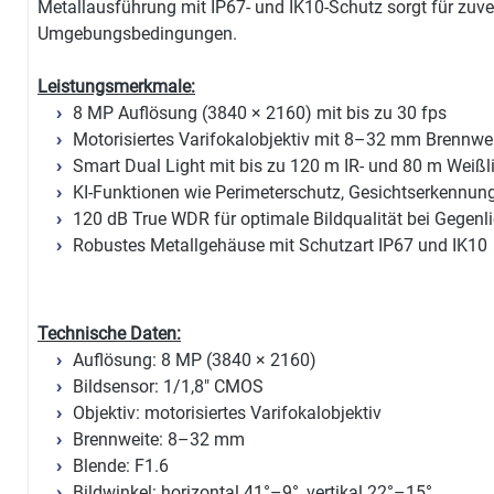
Metallausführung mit IP67- und IK10-Schutz sorgt für zuve
Umgebungsbedingungen.
Leistungsmerkmale:
8 MP Auflösung (3840 × 2160) mit bis zu 30 fps
Motorisiertes Varifokalobjektiv mit 8–32 mm Brennwe
Smart Dual Light mit bis zu 120 m IR- und 80 m Weißl
KI-Funktionen wie Perimeterschutz, Gesichtserkennun
120 dB True WDR für optimale Bildqualität bei Gegenli
Robustes Metallgehäuse mit Schutzart IP67 und IK10
Technische Daten:
Auflösung: 8 MP (3840 × 2160)
Bildsensor: 1/1,8" CMOS
Objektiv: motorisiertes Varifokalobjektiv
Brennweite: 8–32 mm
Blende: F1.6
Bildwinkel: horizontal 41°–9°, vertikal 22°–15°