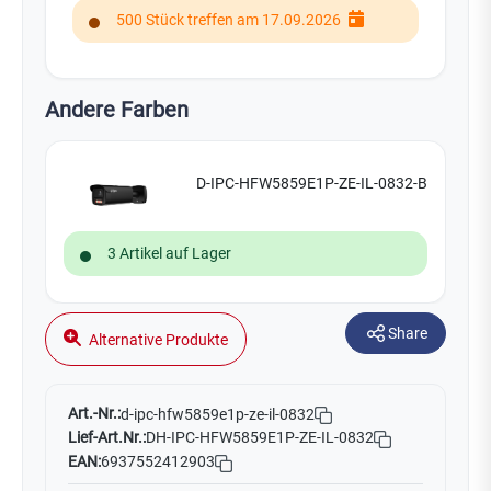
500 Stück treffen am 17.09.2026
Andere Farben
D-IPC-HFW5859E1P-ZE-IL-0832-B
3 Artikel auf Lager
Share
Alternative Produkte
Art.-Nr.:
d-ipc-hfw5859e1p-ze-il-0832
Lief-Art.Nr.:
DH-IPC-HFW5859E1P-ZE-IL-0832
EAN:
6937552412903