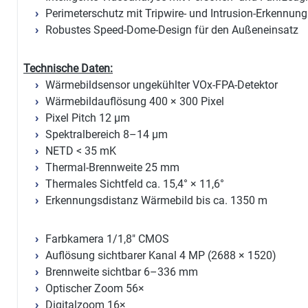
Perimeterschutz mit Tripwire- und Intrusion-Erkennung
Robustes Speed-Dome-Design für den Außeneinsatz
Technische Daten:
Wärmebildsensor ungekühlter VOx-FPA-Detektor
Wärmebildauflösung 400 × 300 Pixel
Pixel Pitch 12 µm
Spektralbereich 8–14 µm
NETD < 35 mK
Thermal-Brennweite 25 mm
Thermales Sichtfeld ca. 15,4° × 11,6°
Erkennungsdistanz Wärmebild bis ca. 1350 m
Farbkamera 1/1,8" CMOS
Auflösung sichtbarer Kanal 4 MP (2688 × 1520)
Brennweite sichtbar 6–336 mm
Optischer Zoom 56×
Digitalzoom 16×