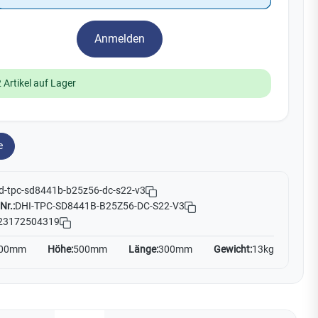
Watchman
Yale
Anmelden
No Climb
Zenner
19
 Artikel auf Lager
e
d-tpc-sd8441b-b25z56-dc-s22-v3
Nr.:
DHI-TPC-SD8441B-B25Z56-DC-S22-V3
23172504319
00mm
Höhe:
500mm
Länge:
300mm
Gewicht:
13kg