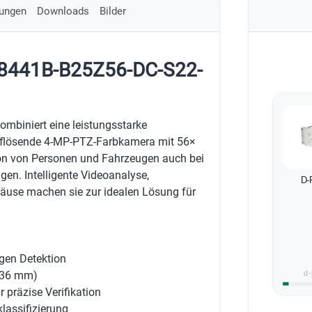
ungen
Downloads
Bilder
D8441B-B25Z56-DC-S22-
biniert eine leistungsstarke
flösende 4-MP-PTZ-Farbkamera mit 56×
ion von Personen und Fahrzeugen auch bei
gen. Intelligente Videoanalyse,
D-
äuse machen sie zur idealen Lösung für
gen Detektion
336 mm)
d-
präzise Verifikation
lassifizierung