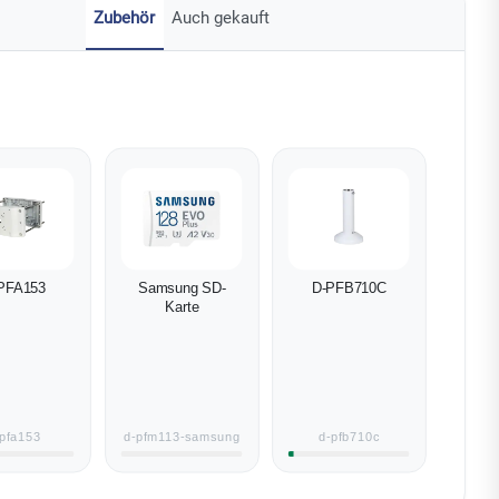
Zubehör
Auch gekauft
PFA153
Samsung SD-
D-PFB710C
Karte
pfa153
d-pfm113-samsung
d-pfb710c