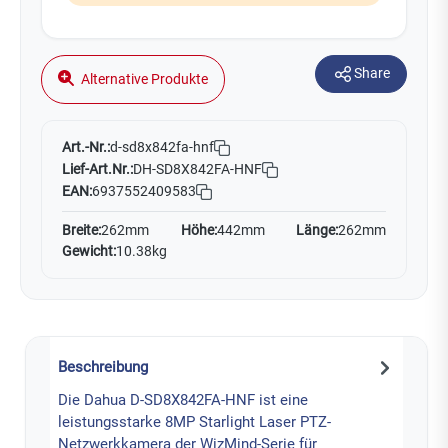
Share
Alternative Produkte
Art.-Nr.:
d-sd8x842fa-hnf
Lief-Art.Nr.:
DH-SD8X842FA-HNF
EAN:
6937552409583
Breite:
262mm
Höhe:
442mm
Länge:
262mm
Gewicht:
10.38kg
Beschreibung
Die Dahua D-SD8X842FA-HNF ist eine
leistungsstarke 8MP Starlight Laser PTZ-
Netzwerkkamera der WizMind-Serie für