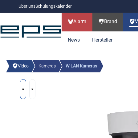
Über uns
Schulungskalender
Zum Hauptinhalt springen
Alarm
Brand
V
News
Hersteller
Zur Kategorie Alarm
Zur Kategorie Brand
Zur Kategorie Video
Zur Kategorie Support
Zur Kategorie Akademie
Zur Kategorie Infos
Video
Kameras
W-LAN Kameras
JABLOTRON Neuheiten
Direktlösungen
Schulungskalender
Über uns
49
11
17
Jablotron Repeate
AJAX-FIRE EN54 Brandwarnanlage
Kameras
392
67
Zubehör V
JABLOTRON
AJAX
Bildergalerie überspringen
AJAX EN54 Fire Zentralen
IP Kameras
271
6
Installa
Jablotron Grad 3
Telefon
EPS Events
Blog
15
8
Jablotron Zubehör
Rauchwarnmelder
24
Rekorder
74
Körpertem
AJAX EN54 Fire Rauchmelder
HDCVI Kameras
30
6
Switche
Codeträger RFI
NVR (IP)
48
Thermal
E-Mail
alle Schulungen
Karriere
82
Jablotron Zentralen
W2 Funksystem
17
10
Jablotron Video
Monitore
39
Türsprechs
AJAX EN54 Fire Wärmemelder
PTZ Kameras
41
6
Netzteil
Installationszu
XVR (Analog / IP)
24
Infrarot
NOFIRE
MILESIGHT
WhatsApp
Alarm Jablotron Schulungen
Ansprechpartner finden
21
Kompakt
Jablotron Funk
135
Jablotron Mercury
CO-, Gas-, Hitzemelder
24
Künstliche Intelligenz (KI)
16
Whiteboar
AJAX EN54 Fire Sirenen
Thermalkamera
12
35
Anschlu
Sperrelemente
WLAN Rekorder
2
Infrarot
Universa
Funk Bedienteile
21
Jablotron Mercu
TeamViewer
AJAX Schulungen
26
CO-Melder
13
Jablotron Alarmse
Jablotron Bus
141
W-LAN Videosysteme
7
Dahua Neu
X-Sense
28
AJAX EN54 Fire Zubehör
W-LAN Kameras
37
15
Test- & 
Modular
Funk Bewegungsmelder
33
Jablotron Mercu
Gasmelder
5
Bus Bedienteile
26
Rauch- und Hitzemelder
8
Werbematerial
91
Jablotron
AJAX EN54 Fire Schulungen
Speiche
PYREXX
KIDDE