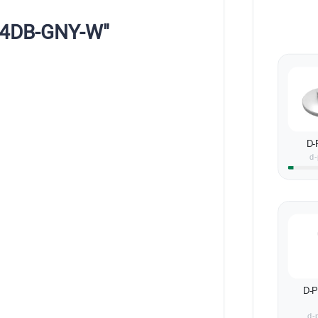
04DB-GNY-W"
D-
d-
D-
d-