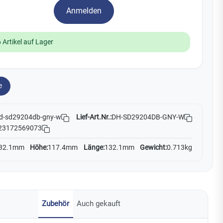
Watchman
Anmelden
Yale
 Artikel auf Lager
No Climb
Zenner
19
e
Lief-Art.Nr.:
DH-SD29204DB-GNY-W
d-sd29204db-gny-w
23172569073
32.1mm
Höhe:
117.4mm
Länge:
132.1mm
Gewicht:
0.713kg
Zubehör
Auch gekauft