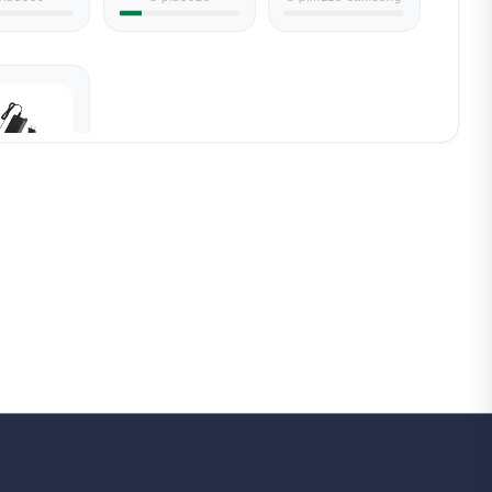
M320D-EN
m320d-en