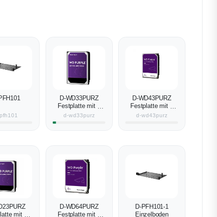
PFH101
D-WD33PURZ
D-WD43PURZ
Festplatte mit 3
Festplatte mit 4
TB Speicher
TB Speicher
pfh101
d-wd33purz
d-wd43purz
D23PURZ
D-WD64PURZ
D-PFH101-1
latte mit 2
Festplatte mit 6
Einzelboden