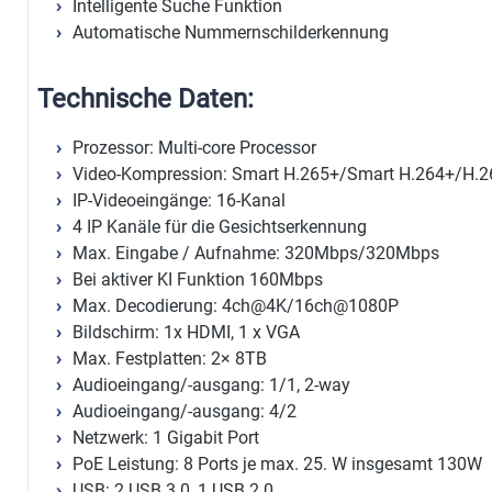
Intelligente Suche Funktion
Automatische Nummernschilderkennung
Technische Daten:
Prozessor: Multi-core Processor
Video-Kompression: Smart H.265+/Smart H.264+/H.
IP-Videoeingänge: 16-Kanal
4 IP Kanäle für die Gesichtserkennung
Max. Eingabe / Aufnahme: 320Mbps/320Mbps
Bei aktiver KI Funktion 160Mbps
Max. Decodierung: 4ch@4K/16ch@1080P
Bildschirm: 1x HDMI, 1 x VGA
Max. Festplatten: 2× 8TB
Audioeingang/-ausgang: 1/1, 2-way
Audioeingang/-ausgang: 4/2
Netzwerk: 1 Gigabit Port
PoE Leistung: 8 Ports je max. 25. W insgesamt 130W
USB: 2 USB 3.0, 1 USB 2.0