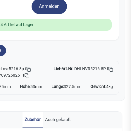
Watchman
Anmelden
Yale
14 Artikel auf Lager
No Climb
Zenner
19
e
Lief-Art.Nr.:
DHI-NVR5216-8P-I
d-nvr5216-8p-i
70972582511
75mm
Höhe:
53mm
Länge:
327.5mm
Gewicht:
4kg
Zubehör
Auch gekauft