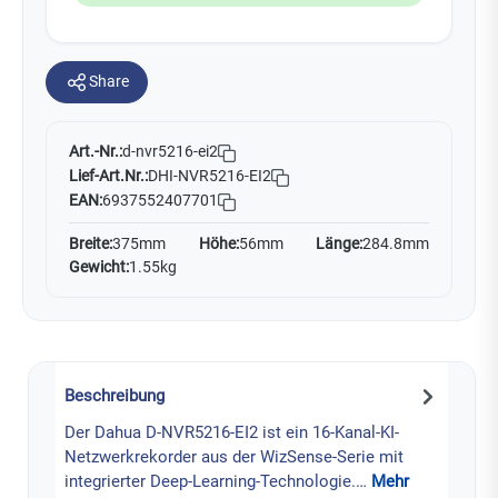
Share
Art.-Nr.:
d-nvr5216-ei2
Lief-Art.Nr.:
DHI-NVR5216-EI2
EAN:
6937552407701
Breite:
375mm
Höhe:
56mm
Länge:
284.8mm
Gewicht:
1.55kg
Beschreibung
Der Dahua D-NVR5216-EI2 ist ein 16-Kanal-KI-
Netzwerkrekorder aus der WizSense-Serie mit
integrierter Deep-Learning-Technologie.…
Mehr