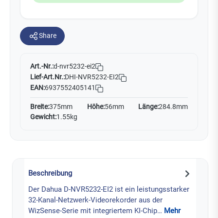
Share
Art.-Nr.:
d-nvr5232-ei2
Lief-Art.Nr.:
DHI-NVR5232-EI2
EAN:
6937552405141
Breite:
375mm
Höhe:
56mm
Länge:
284.8mm
Gewicht:
1.55kg
Beschreibung
Der Dahua D-NVR5232-EI2 ist ein leistungsstarker
32-Kanal-Netzwerk-Videorekorder aus der
WizSense-Serie mit integriertem KI-Chip…
Mehr