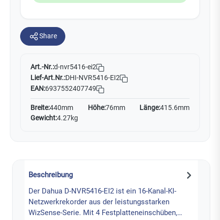
Share
Art.-Nr.:
d-nvr5416-ei2
Lief-Art.Nr.:
DHI-NVR5416-EI2
EAN:
6937552407749
Breite:
440mm
Höhe:
76mm
Länge:
415.6mm
Gewicht:
4.27kg
Beschreibung
Der Dahua D-NVR5416-EI2 ist ein 16-Kanal-KI-
Netzwerkrekorder aus der leistungsstarken
WizSense-Serie. Mit 4 Festplatteneinschüben,…