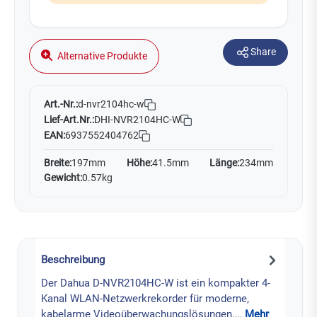
Share
Alternative Produkte
Art.-Nr.:
d-nvr2104hc-w
Lief-Art.Nr.:
DHI-NVR2104HC-W
EAN:
6937552404762
Breite:
197mm
Höhe:
41.5mm
Länge:
234mm
Gewicht:
0.57kg
Beschreibung
Der Dahua D-NVR2104HC-W ist ein kompakter 4-
Kanal WLAN-Netzwerkrekorder für moderne,
kabelarme Videoüberwachungslösungen.…
Mehr