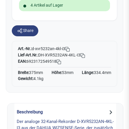
4 Artikel auf Lager
Share
Art.-Nr.:
d-xvr5232an-4kl-i3
Lief-Art.Nr.:
DH-XVR5232AN-4KL-I3
EAN:
6923172549518
Breite:
375mm
Höhe:
53mm
Länge:
334.4mm
Gewicht:
4.1kg
Beschreibung
Der analoge 32-Kanal-Rekorder D-XVR5232AN-4KL-
I3 aus der DAHUA WIZSENSE-Serie, der zusätzlich