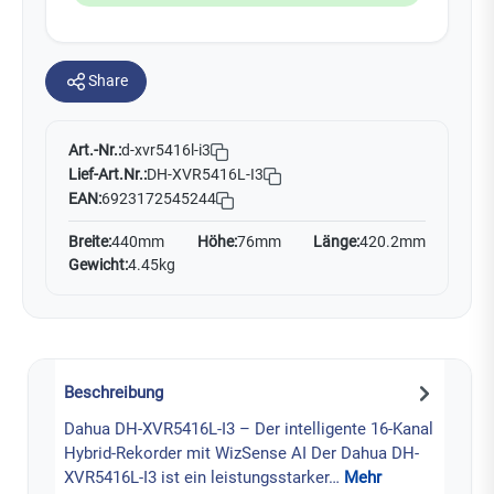
Share
Art.-Nr.:
d-xvr5416l-i3
Lief-Art.Nr.:
DH-XVR5416L-I3
EAN:
6923172545244
Breite:
440mm
Höhe:
76mm
Länge:
420.2mm
Gewicht:
4.45kg
Beschreibung
Dahua DH-XVR5416L-I3 – Der intelligente 16-Kanal
Hybrid-Rekorder mit WizSense AI Der Dahua DH-
XVR5416L-I3 ist ein leistungsstarker…
Mehr