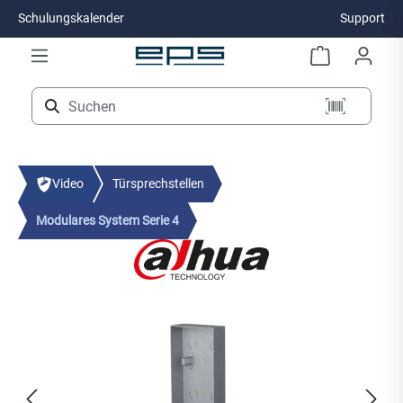
Schulungskalender
Support
Zum Hauptinhalt springen
Video
Türsprechstellen
Modulares System Serie 4
Bildergalerie überspringen