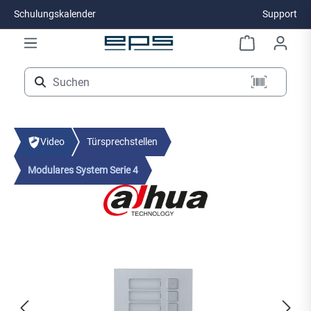
Schulungskalender
Support
Zum Hauptinhalt springen
Video
Türsprechstellen
Modulares System Serie 4
Bildergalerie überspringen