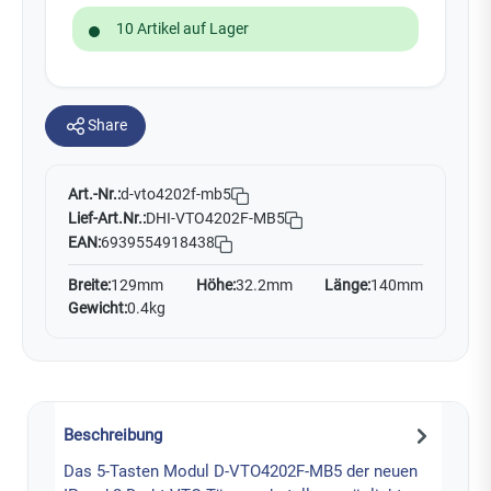
10 Artikel auf Lager
Share
Art.-Nr.:
d-vto4202f-mb5
Lief-Art.Nr.:
DHI-VTO4202F-MB5
EAN:
6939554918438
Breite:
129mm
Höhe:
32.2mm
Länge:
140mm
Gewicht:
0.4kg
Beschreibung
Das 5-Tasten Modul D-VTO4202F-MB5 der neuen