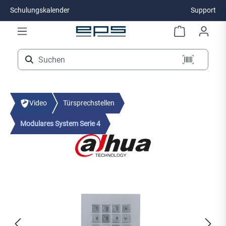
Schulungskalender
Support
Zum Hauptinhalt springen
Video
Türsprechstellen
Modulares System Serie 4
Bildergalerie überspringen