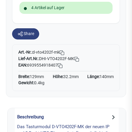
4 Artikel auf Lager
Share
Art.-Nr.:
d-vto4202f-mk
Lief-Art.Nr.:
DHI-VTO4202F-MK
EAN:
6939554918407
Breite:
129mm
Höhe:
32.2mm
Länge:
140mm
Gewicht:
0.4kg
Beschreibung
Das Tasturmodul D-VTO4202F-MK der neuen IP