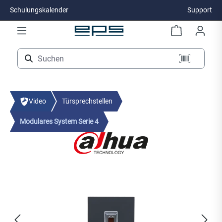
Schulungskalender
Support
Zum Hauptinhalt springen
Video
Türsprechstellen
Modulares System Serie 4
Bildergalerie überspringen