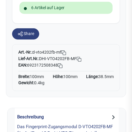
6 Artikel auf Lager
Share
Art.-Nr.:
d-vto4202fb-mf
Lief-Art.Nr.:
DHI-VTO4202FB-MF
EAN:
6923172508348
Breite:
100mm
Höhe:
100mm
Länge:
38.5mm
Gewicht:
0.4kg
Beschreibung
Das Fingerprint-Zugangsmodul D-VTO4202FB-MF