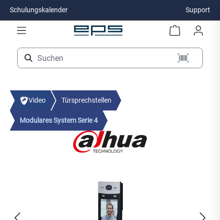
Schulungskalender
Support
Zum Hauptinhalt springen
Video
Türsprechstellen
Modulares System Serie 4
Bildergalerie überspringen