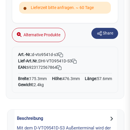
Lieferzeit bitte anfragen. ~ 60 Tage
Share
Alternative Produkte
Art.-Nr.:
d-vto9541d-s3
Lief-Art.Nr.:
DHI-VTO9541D-S3
EAN:
6923172567864
Breite:
175.3mm
Höhe:
476.3mm
Länge:
57.6mm
Gewicht:
2.4kg
Beschreibung
Mit dem D-VTO9541D-S3 Außenterminal wird der