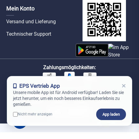
Mein Konto
Versand und Lieferung
Technischer Support
Zahlungsmöglichkeiten:
×
EPS Vertrieb App
Unsere Versandpartner:
Unsere mobile App ist für Android verfügbar! Laden Sie sie
jetzt herunter, um ein noch besseres Einkaufserlebnis zu
genießen.
App laden
Nicht mehr anzeigen
0
*Preise exkl. MwSt. zzgl. Versandkosten