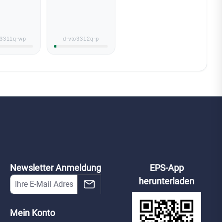
o3311q-wp
d-vto3312q-p
Newsletter Anmeldung
EPS-App
herunterladen
Mein Konto