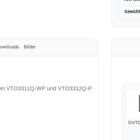
Gewicht
ownloads
Bilder
ellen VTO3311Q-WP und VTO3312Q-P
D-VT