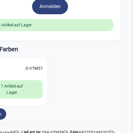
Watchman
Anmelden
Yale
 Artikel auf Lager
No Climb
Zenner
19
Farben
D-VTM57
7 Artikel auf
Lager
e
Lief-Art.Nr.:
DHI-VTM58
EAN:
6937552484207
d-vtm58