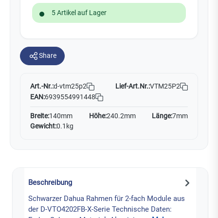
5 Artikel auf Lager
Share
Art.-Nr.:
Lief-Art.Nr.:
VTM25P2
d-vtm25p2
EAN:
6939554991448
Breite:
140mm
Höhe:
240.2mm
Länge:
7mm
Gewicht:
0.1kg
Beschreibung
Schwarzer Dahua Rahmen für 2-fach Module aus
der D-VTO4202FB-X-Serie Technische Daten: