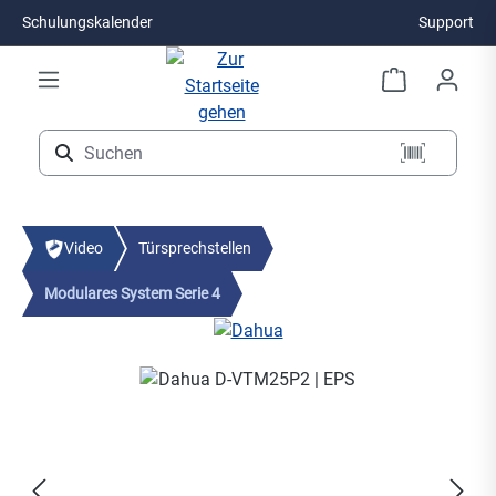
Schulungskalender
Support
Zum Hauptinhalt springen
Video
Türsprechstellen
Modulares System Serie 4
Bildergalerie überspringen