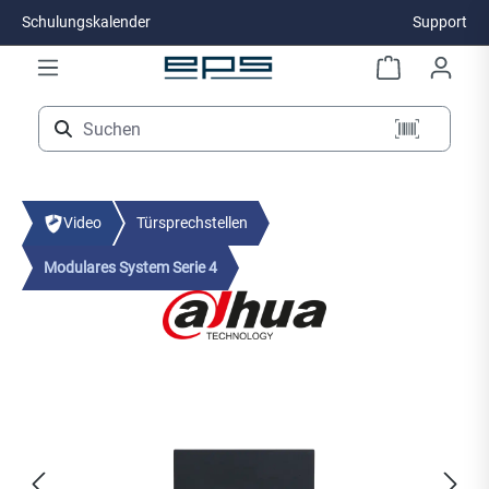
Schulungskalender
Support
Zum Hauptinhalt springen
Video
Türsprechstellen
Modulares System Serie 4
Bildergalerie überspringen