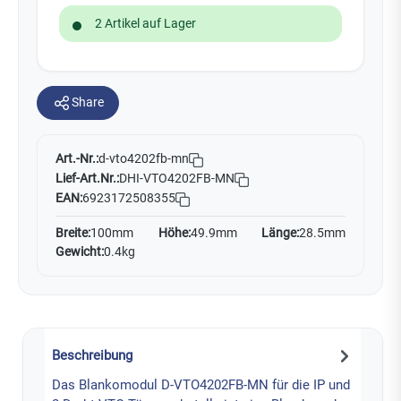
2 Artikel auf Lager
Share
Art.-Nr.:
d-vto4202fb-mn
Lief-Art.Nr.:
DHI-VTO4202FB-MN
EAN:
6923172508355
Breite:
100mm
Höhe:
49.9mm
Länge:
28.5mm
Gewicht:
0.4kg
Beschreibung
Das Blankomodul D-VTO4202FB-MN für die IP und