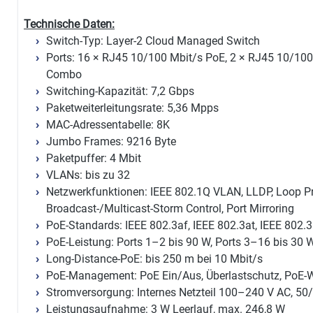
Technische Daten:
Switch-Typ: Layer-2 Cloud Managed Switch
Ports: 16 × RJ45 10/100 Mbit/s PoE, 2 × RJ45 10/10
Combo
Switching-Kapazität: 7,2 Gbps
Paketweiterleitungsrate: 5,36 Mpps
MAC-Adressentabelle: 8K
Jumbo Frames: 9216 Byte
Paketpuffer: 4 Mbit
VLANs: bis zu 32
Netzwerkfunktionen: IEEE 802.1Q VLAN, LLDP, Loop Prot
Broadcast-/Multicast-Storm Control, Port Mirroring
PoE-Standards: IEEE 802.3af, IEEE 802.3at, IEEE 802.3
PoE-Leistung: Ports 1–2 bis 90 W, Ports 3–16 bis 30
Long-Distance-PoE: bis 250 m bei 10 Mbit/s
PoE-Management: PoE Ein/Aus, Überlastschutz, PoE
Stromversorgung: Internes Netzteil 100–240 V AC, 50
Leistungsaufnahme: 3 W Leerlauf, max. 246,8 W