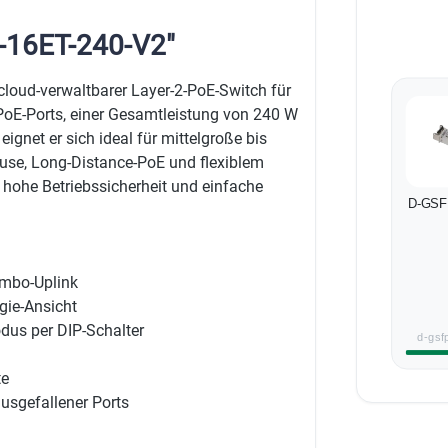
-16ET-240-V2"
cloud-verwaltbarer Layer-2-PoE-Switch für
 PoE-Ports, einer Gesamtleistung von 240 W
ignet er sich ideal für mittelgroße bis
use, Long-Distance-PoE und flexiblem
ohe Betriebssicherheit und einfache
D-GSF
ombo-Uplink
ie-Ansicht
us per DIP-Schalter
d-gsf
te
usgefallener Ports