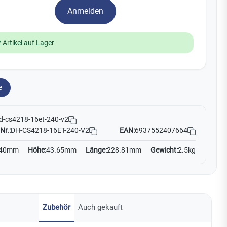
Watchman
Anmelden
Yale
 Artikel auf Lager
No Climb
Zenner
19
e
d-cs4218-16et-240-v2
Nr.:
DH-CS4218-16ET-240-V2
EAN:
6937552407664
40mm
Höhe:
43.65mm
Länge:
228.81mm
Gewicht:
2.5kg
Zubehör
Auch gekauft