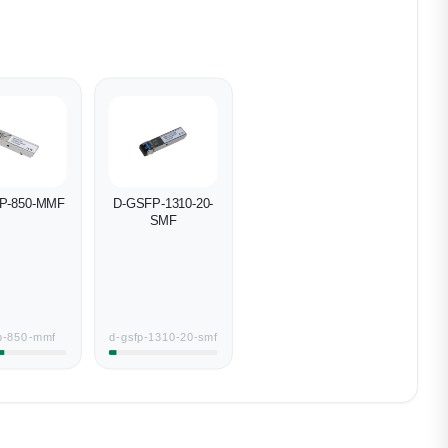
P-850-MMF
D-GSFP-1310-20-
SMF
p-850-mmf
d-gsfp-1310-20-smf