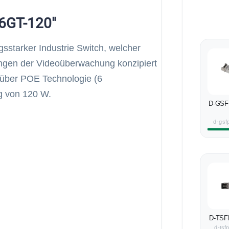
-6GT-120"
sstarker Industrie Switch, welcher
ungen der Videoüberwachung konzipiert
e über POE Technologie (6
ng von 120 W.
D-GSF
d-gsf
D-TSF
d-ts