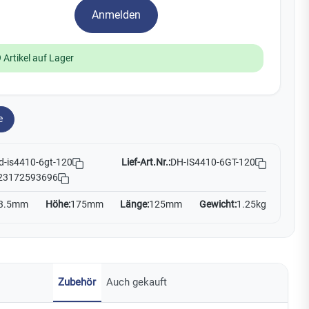
Watchman
Anmelden
Yale
 Artikel auf Lager
No Climb
Zenner
19
e
Lief-Art.Nr.:
DH-IS4410-6GT-120
d-is4410-6gt-120
23172593696
3.5mm
Höhe:
175mm
Länge:
125mm
Gewicht:
1.25kg
Zubehör
Auch gekauft