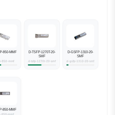
P-850-MMF
D-TSFP-1270T-20-
D-GSFP-1310-20-
SMF
SMF
p-850-mmf
d-tsfp-1270t-20-smf
d-gsfp-1310-20-smf
P-850-MMF
fp-850-mmf