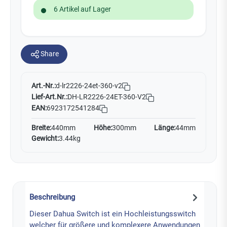
6 Artikel auf Lager
Share
Art.-Nr.:
d-lr2226-24et-360-v2
Lief-Art.Nr.:
DH-LR2226-24ET-360-V2
EAN:
6923172541284
Breite:
440mm
Höhe:
300mm
Länge:
44mm
Gewicht:
3.44kg
Beschreibung
Dieser Dahua Switch ist ein Hochleistungsswitch
welcher für größere und komplexere Anwendungen