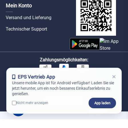
Mein Konto
Versand und Lieferung
Technischer Support
Zahlungsmöglichkeiten:
×
EPS Vertrieb App
Unsere Versandpartner:
Unsere mobile App ist für Android verfügbar! Laden Sie sie
jetzt herunter, um ein noch besseres Einkaufserlebnis zu
genießen.
App laden
Nicht mehr anzeigen
0
*Preise exkl. MwSt. zzgl. Versandkosten