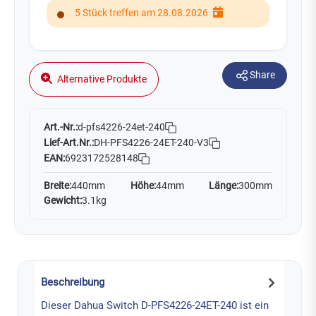
5 Stück treffen am 28.08.2026
Share
Alternative Produkte
Art.-Nr.:
d-pfs4226-24et-240
Lief-Art.Nr.:
DH-PFS4226-24ET-240-V3
EAN:
6923172528148
Breite:
440mm
Höhe:
44mm
Länge:
300mm
Gewicht:
3.1kg
Beschreibung
Dieser Dahua Switch D-PFS4226-24ET-240 ist ein