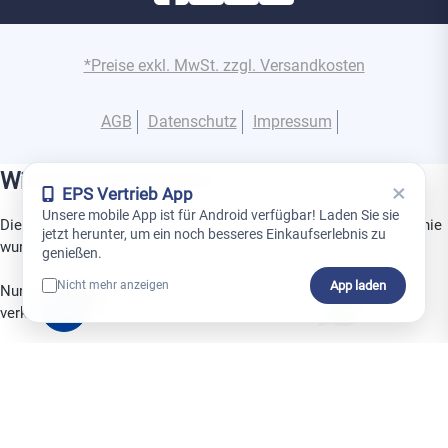
*Preise exkl. MwSt. zzgl. Versandkosten
AGB
Datenschutz
Impressum
Wichtige Information
×
EPS Vertrieb App
Unsere mobile App ist für Android verfügbar! Laden Sie sie
Dies ist ein Gerät aus der Superior-Produktlinie. Diese Produktlinie
jetzt herunter, um ein noch besseres Einkaufserlebnis zu
wurde speziell für den Einsatz in Projekten entwickelt.
genießen.
App laden
Nicht mehr anzeigen
Nur geschulte Partner dürfen Superior-Produkte installieren,
0
verkaufen und verwalten.
Melden Sie sich HIER direkt für die nächste
Ajax Alarm
Kompaktschulung an.
Nicht mehr anzeigen
Schließen