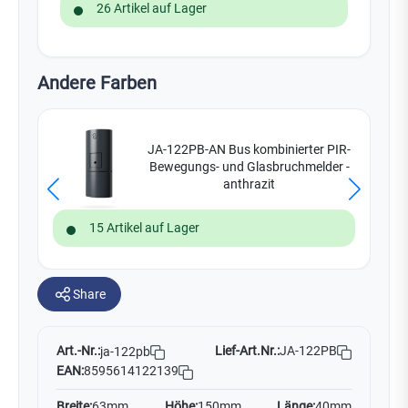
26 Artikel auf Lager
Andere Farben
JA-122PB-AN Bus kombinierter PIR-
Bewegungs- und Glasbruchmelder -
anthrazit
15 Artikel auf Lager
Share
Art.-Nr.:
Lief-Art.Nr.:
JA-122PB
ja-122pb
EAN:
8595614122139
Breite:
63mm
Höhe:
150mm
Länge:
40mm