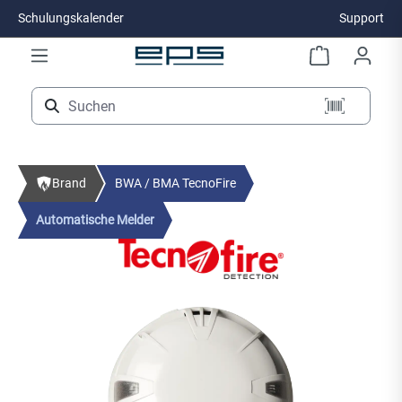
Schulungskalender
Support
Zum Hauptinhalt springen
Brand
BWA / BMA TecnoFire
Automatische Melder
Bildergalerie überspringen