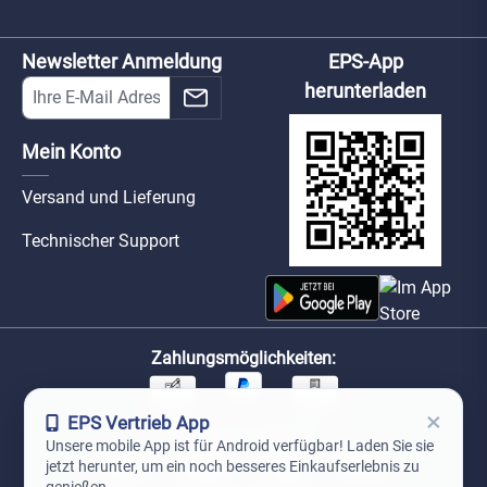
Newsletter Anmeldung
EPS-App
herunterladen
Mein Konto
Versand und Lieferung
Technischer Support
Zahlungsmöglichkeiten:
×
EPS Vertrieb App
Unsere Versandpartner:
Unsere mobile App ist für Android verfügbar! Laden Sie sie
jetzt herunter, um ein noch besseres Einkaufserlebnis zu