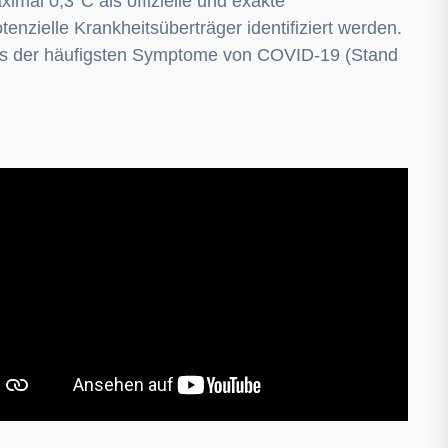
imal 0,3°C als offizielle und exakte
zielle Krankheitsüberträger identifiziert werden.
eines der häufigsten Symptome von COVID-19 (Stand