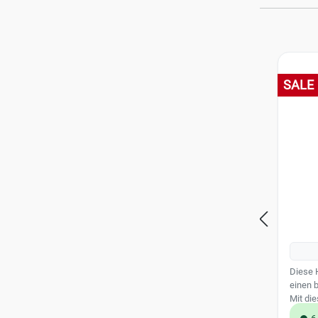
Modernisierung
Jablotron neue Zentralen
Produkt
Jablotron Design Melder
SALE
Künstlich intelligente
Kamerasysteme
Dahua Personenzählung /
Einlasskontrolle
Diese 
einen 
Mit di
mit ein