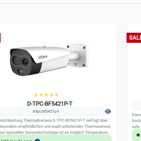
galerie überspringen
SAL
Durchschnittliche Bewertung von 5 von 5 
D-TPC-BF5421P-T
d-tpc-bf5421p-t
Dies
Hochleistung Thermalkamera D-TPC-BF5421P-T verfügt über
hoch
besonders empfindlichen und exakt arbeitenden Thermosensor.
sehr
eser speziellen Sensortechnologie ist es möglich Temperaturen
Blac
er Messgenauigkeit von bis +/- 0,3 °C zu ermitteln und
einge