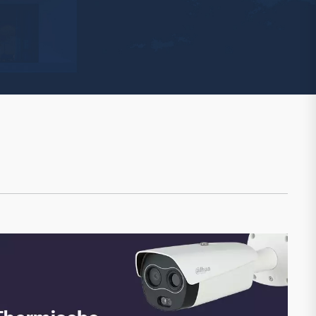
Watchman
Yale
No Climb
Zenner
19