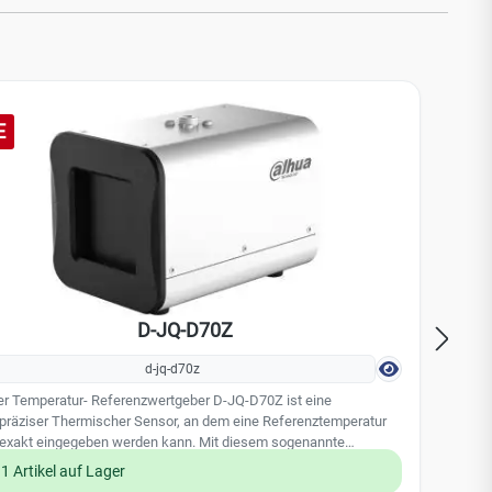
E
D-JQ-D70Z
Sternen
d-jq-d70z
er Temperatur- Referenzwertgeber D-JQ-D70Z ist eine
Di
präziser Thermischer Sensor, an dem eine Referenztemperatur
Sig
 exakt eingegeben werden kann. Mit diesem sogenannte
zur
kbody kann z.B. für Thermalkameras ein Vergleichswert
Ans
1 Artikel auf Lager
stellt und als Referenzwert genutzt werden. Somit wird die
Zut