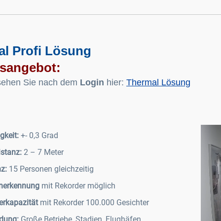
l Profi Lösung
sangebot:
sehen Sie nach dem
Login
hier:
Thermal Lösung
gkeit:
+- 0,3 Grad
stanz:
2 – 7 Meter
nz:
15 Personen gleichzeitig
nerkennung
mit Rekorder möglich
erkapazität
mit Rekorder 100.000 Gesichter
dung:
Große Betriebe, Stadien, Flughäfen