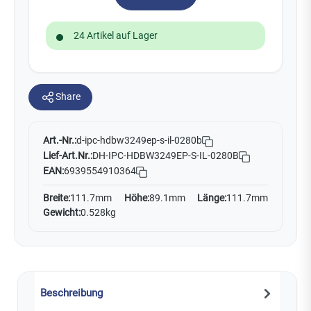
24 Artikel auf Lager
Share
Art.-Nr.:
d-ipc-hdbw3249ep-s-il-0280b
Lief-Art.Nr.:
DH-IPC-HDBW3249EP-S-IL-0280B
EAN:
6939554910364
Breite:
111.7mm
Höhe:
89.1mm
Länge:
111.7mm
Gewicht:
0.528kg
Beschreibung