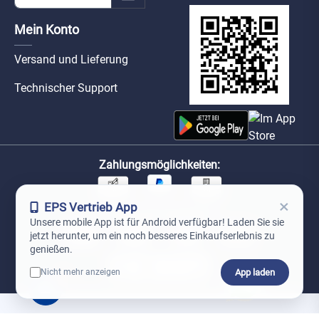
Mein Konto
Versand und Lieferung
Technischer Support
Zahlungsmöglichkeiten:
×
EPS Vertrieb App
Unsere Versandpartner:
Unsere mobile App ist für Android verfügbar! Laden Sie sie
jetzt herunter, um ein noch besseres Einkaufserlebnis zu
genießen.
App laden
Nicht mehr anzeigen
0