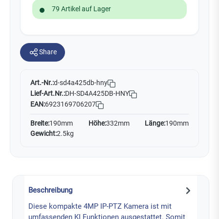
79 Artikel auf Lager
Share
Art.-Nr.:
d-sd4a425db-hny
Lief-Art.Nr.:
DH-SD4A425DB-HNY
EAN:
6923169706207
Breite:
190mm
Höhe:
332mm
Länge:
190mm
Gewicht:
2.5kg
Beschreibung
Diese kompakte 4MP IP-PTZ Kamera ist mit
umfassenden KI Funktionen ausgestattet. Somit