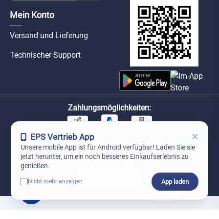
Mein Konto
Versand und Lieferung
Technischer Support
Zahlungsmöglichkeiten:
×
EPS Vertrieb App
Unsere Versandpartner:
Unsere mobile App ist für Android verfügbar! Laden Sie sie
jetzt herunter, um ein noch besseres Einkaufserlebnis zu
genießen.
App laden
Nicht mehr anzeigen
0
*Preise exkl. MwSt. zzgl. Versandkosten