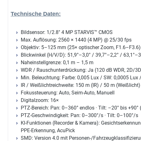
Technische Daten:
Bildsensor: 1/2.8" 4 MP STARVIS™ CMOS
Max. Auflösung: 2560 × 1440 (4 MP) @ 25/30 fps
Objektiv: 5–125 mm (25× optischer Zoom, F1.6–F3.6)
Blickwinkel (H/V/D): 51,9°–3,0° / 39,7°–2,2° / 63,1°–3
Naheinstellgrenze: 0,1 m – 1,5 m
WDR / Rauschunterdrückung: Ja (120 dB WDR, 2D/3
Min. Beleuchtung: Farbe: 0,005 Lux / SW: 0,0005 Lux /
IR / Weißlichtreichweite: 150 m (IR) / 50 m (Weißlicht)
Fokussteuerung: Auto, Seim-Auto, Manuell
Digitalzoom: 16×
PTZ-Bereich: Pan: 0–360° endlos · Tilt: –20° bis +90° 
PTZ-Geschwindigkeit: Pan: 0–300°/s · Tilt: 0–100°/s
KI-Funktionen (Recorder & Kamera): Gesichtserkennung
PPE-Erkennung, AcuPick
SMD: Version 4.0 mit Personen-/Fahrzeugklassifizier