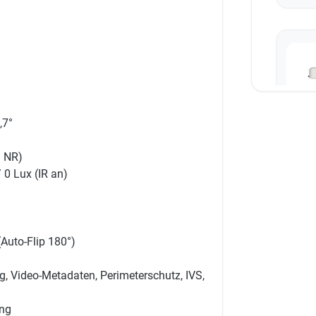
D-
,7°
d-
D NR)
 0 Lux (IR an)
(Auto-Flip 180°)
, Video-Metadaten, Perimeterschutz, IVS,
ung