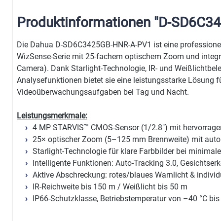
Produktinformationen "D-SD6C3
Die Dahua D-SD6C3425GB-HNR-A-PV1 ist eine profession
WizSense-Serie mit 25-fachem optischem Zoom und integrie
Camera). Dank Starlight-Technologie, IR- und Weißlichtbel
Analysefunktionen bietet sie eine leistungsstarke Lösung f
Videoüberwachungsaufgaben bei Tag und Nacht.
Leistungsmerkmale:
4 MP STARVIS™ CMOS-Sensor (1/2.8") mit hervorragen
25× optischer Zoom (5–125 mm Brennweite) mit aut
Starlight-Technologie für klare Farbbilder bei minimal
Intelligente Funktionen: Auto-Tracking 3.0, Gesichtse
Aktive Abschreckung: rotes/blaues Warnlicht & indiv
IR-Reichweite bis 150 m / Weißlicht bis 50 m
IP66-Schutzklasse, Betriebstemperatur von –40 °C bis