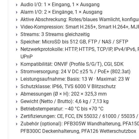
Audio I/O: 1 × Eingang, 1 × Ausgang
Alarm I/O: 2 × Eingänge, 1 × Ausgang
Aktive Abschreckung: Rotes/blaues Warnlicht, konfigu
Video-Kompression: Smart H.265+, Smart H.264+, M
Streams: 3 Streams gleichzeitig
Speicher: MicroSD bis 512 GB, FTP / NAS / SFTP
Netzwerkprotokolle: HTTP, HTTPS, TCP/IP, IPv4/IPv6, 
UPnP
Kompatibilität: ONVIF (Profile S/G/T), CGI, SDK
Stromversorgung: 24 V DC ±25 % / PoE+ (802.3at)
Leistungsaufnahme: Basis: 13 W · Maximal: 23 W
Schutzklasse: IP66, TVS 6000 V Blitzschutz
Abmessungen (Ø × H): 202 × 325,3 mm
Gewicht (Netto / Brutto): 4,6 kg / 7,13 kg
Betriebstemperatur: –40 °C bis +70 °C
Zertifizierungen: CE, FCC, EN 55032 / 61000 / 55035 
Zubehör (optional): PFB305W Wandhalterung, PFA15
PFB300C Deckenhalterung, PFA126 Wetterschutzbox