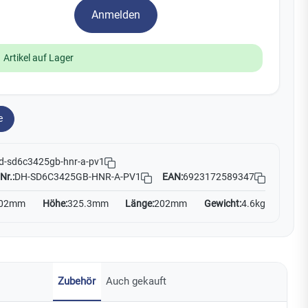
Watchman
Anmelden
Yale
 Artikel auf Lager
No Climb
Zenner
19
e
d-sd6c3425gb-hnr-a-pv1
Nr.:
DH-SD6C3425GB-HNR-A-PV1
EAN:
6923172589347
02mm
Höhe:
325.3mm
Länge:
202mm
Gewicht:
4.6kg
Zubehör
Auch gekauft