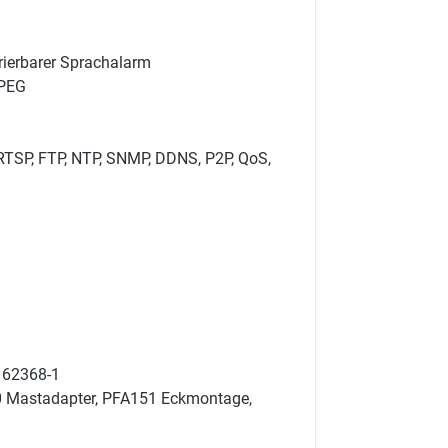
rierbarer Sprachalarm
JPEG
RTSP, FTP, NTP, SNMP, DDNS, P2P, QoS,
/ 62368-1
0 Mastadapter, PFA151 Eckmontage,