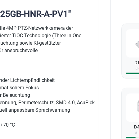
425GB-HNR-A-PV1"
elle 4MP PTZ-Netzwerkkamera der
rter TiOC-Technologie (Three-in-One-
euchtung sowie KI-gestützter
ür anspruchsvolle
D-
d
der Lichtempfindlichkeit
omatischem Fokus
er Beleuchtung
rkennung, Perimeterschutz, SMD 4.0, AcuPick
iduell anpassbare Sprachwarnung
 +70 °C
D-
d-