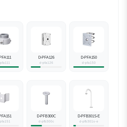
PFA111
D-PFA126
D-PFA150
-pfa111
d-pfa126
d-pfa150
PFA151
D-PFB300C
D-PFB301S-E
pfa151
d-pfb300c
d-pfb301s-e