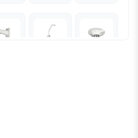
PFB305W
D-PFB303S
D-PFB301C-V2
pfb305w
d-pfb303s
d-pfb301c-v2