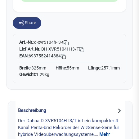
Share
Art.-Nr.:
d-xvr5104h-i3-t
Lief-Art.Nr.:
DH-XVR5104H-I3/T
EAN:
6937552414884
Breite:
325mm
Höhe:
55mm
Länge:
257.1mm
Gewicht:
1.29kg
Beschreibung
Der Dahua D-XVR5104H-I3/T ist ein kompakter 4-
Kanal Penta-brid Rekorder der WizSense-Serie für
hybride Videoüberwachungssysteme.…
Mehr