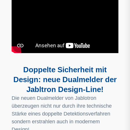
Doppelte Sicherheit mit
Design: neue Dualmelder der
Jabltron Design-Line!
Die neuen Dualmelder von Jablotron
überzeugen nicht nur durch ihre technische
Stärke eines doppelte Detektionsverfahren
sondern erstrahlen auch in modernem
Design!