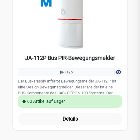
Alarm
JA-112P Bus PIR-Bewegungsmelder
ja-112p
Der Bus- Passiv Infrarot Bewegungsmelder JA-112 P ist
eine Design Bewegunsgmelder. Dieser Melder ist eine
BUS-Komponente des JABLOTRON 100 Systems. Der
Bewegungsmelder erkennt sicher und zuverlässig
60 Artikel auf Lager
Bewegungen und Personen in Innenräumen. Der
Erfassungbereich beträgt beträgt 90 ° / 12 m. Der Melder
verfügt über eine Impulsaktivierung und kann auch zur
Details
Ansteueurng PG-Ausgängen verwendet werden. Die
Empfinglichkeit ist über die Zentralen / F-Link Software
programmierbar. Leistungsmerkmale: Farbkombination