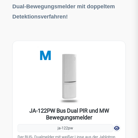
weiß/weiß Passiv-Infrarot Technologie flaches und
Dual-Bewegungsmelder mit doppeltem
ästhetisches Design Einstellung der
Auslöseempfindlichkeit Alarm-Speicher zur Lokalisierung
Detektionsverfahren!
des Alarms integrierter Gehtest Technische Daten:
Kompatibel mit F-Link 2.0.0 und höher Stromzufuhr über
den Bus der Zentrale 12 V (9 ...15 V) Stromverbrauch im
Backup-Modus (Ruhezustand): 3 mA Stromverbrauch zur
Kabelauswahl 11 mA Empfohlene Installationshöhe 2.2 -
2.5 m über dem Boden Erkennungswinkel /
Erkennungsbereich 90° / 12 m Abmessungen: 62 x 110 x 40
Alarm
mm Klassifizierung: Sicherheitsgrad 2/Umgebungsklasse
II, entspricht EN 50131-1 ed. 2+A1+A2, EN 50131-2-2
Umgebung gemäß EN 50131-1 II. allgemeine
Innenbereiche Betriebstemperaturbereich: -10 °C bis +40
°C Entspricht auch die Anforderungen von EN 50130-4 ed.
2+A1, EN 55022, EN 50581 Optionales Zubehör:
Unterputzrahmen: JA-193PL Deckenhalterung: JA-191PL
JA-122PW Bus Dual PIR und MW
Bewegungsmelder
ja-122pw
Der BUS- Dualmelder mit weißer Linse aus der Jablotron