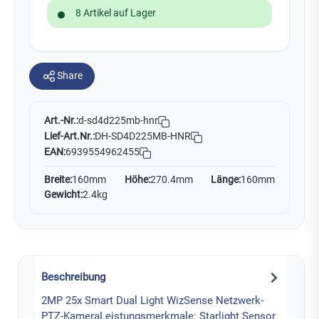
8 Artikel auf Lager
Share
Art.-Nr.:
d-sd4d225mb-hnr
Lief-Art.Nr.:
DH-SD4D225MB-HNR
EAN:
6939554962455
Breite:
160mm
Höhe:
270.4mm
Länge:
160mm
Gewicht:
2.4kg
Beschreibung
2MP 25x Smart Dual Light WizSense Netzwerk-
PTZ-KameraLeistungsmerkmale: Starlight Sensor