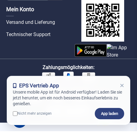
Mein Konto
Versand und Lieferung
Technischer Support
Zahlungsmöglichkeiten:
×
EPS Vertrieb App
Unsere Versandpartner:
Unsere mobile App ist für Android verfügbar! Laden Sie sie
jetzt herunter, um ein noch besseres Einkaufserlebnis zu
genießen.
App laden
Nicht mehr anzeigen
0
*Preise exkl. MwSt. zzgl. Versandkosten