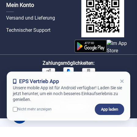
Mein Konto
Versand und Lieferung
Technischer Support
Zahlungsmöglichkeiten:
×
EPS Vertrieb App
Unsere Versandpartner:
Unsere mobile App ist für Android verfügbar! Laden Sie sie
jetzt herunter, um ein noch besseres Einkaufserlebnis zu
genießen.
App laden
Nicht mehr anzeigen
0
*Preise exkl. MwSt. zzgl. Versandkosten