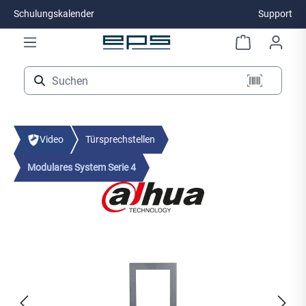
Schulungskalender
Support
Zum Hauptinhalt springen
Video
Türsprechstellen
Modulares System Serie 4
Bildergalerie überspringen