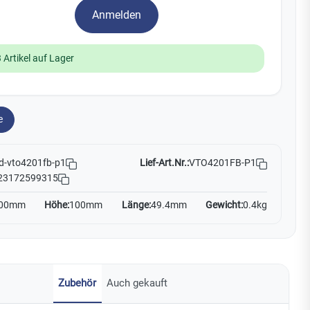
Watchman
Anmelden
Yale
 Artikel auf Lager
No Climb
Zenner
19
e
Lief-Art.Nr.:
VTO4201FB-P1
d-vto4201fb-p1
23172599315
00mm
Höhe:
100mm
Länge:
49.4mm
Gewicht:
0.4kg
Zubehör
Auch gekauft