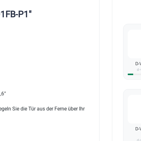
01FB-P1"
D-
d-
,6°
eln Sie die Tür aus der Ferne über Ihr
D-
d-