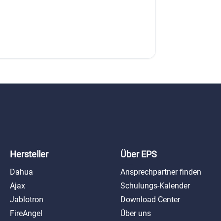
D-
d-
Hersteller
Über EPS
Dahua
Ansprechpartner finden
D-VTO
Ajax
Schulungs-Kalender
d-vt
Jablotron
Download Center
FireAngel
Über uns