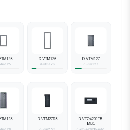
VTM125
D-VTM126
D-VTM127
vtm125
d-vtm126
d-vtm127
VTM128
D-VTM27R3
D-VTO4202FB-
MB1
vtm128
d-vtm27r3
d-vto-4202fb-mb1