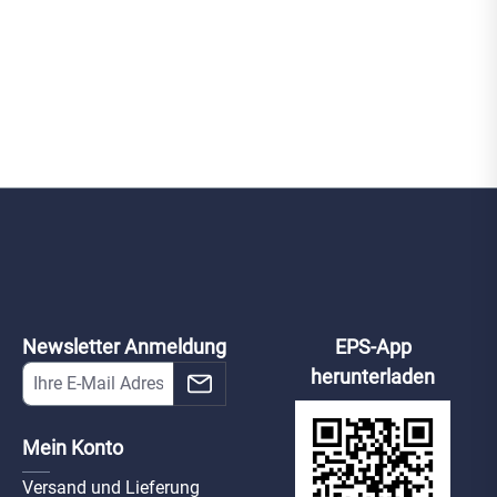
VTM24P3
D-VTM29R6
D-VTM30R2
vtm24p3
d-vtm29r6
d-vtm30r2
Newsletter Anmeldung
EPS-App
herunterladen
4202FB-MI
o4202fb-mi
Mein Konto
Versand und Lieferung