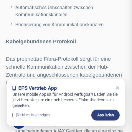
Automatisches Umschalten zwischen
Kommunikationskanälen
Priorisierung von Kommunikationskanälen
Kabelgebundenes Protokoll
Das proprietäre Fibra-Protokoll sorgt für eine
schnelle Kommunikation zwischen der Hub-
Zentrale und angeschlossenen kabelgebundenen
Geräten.
×
EPS Vertrieb App
Unsere mobile App ist für Android verfügbar! Laden Sie sie
Bietet eine Kommunikationsreichweite von bis zu
jetzt herunter, um ein noch besseres Einkaufserlebnis zu
genießen.
2000 m (6550 ft)² ohne externe Stromversorgung
oder Erweiterungen
App laden
Nicht mehr anzeigen
0
Unterstützt beliebige Kombinationen von
kabelgebundenen AJAX Geräten, die an eine einzige